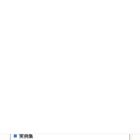
相続の知識
相続・遺言・生前贈与の実例
税金
相続についてのお問い合わせ
遺言についてのお問い合わせ
生前贈与についてのお問合せ
お問い合わせ
サイトマップ
プライバシーポリシー
最新情報
実例集