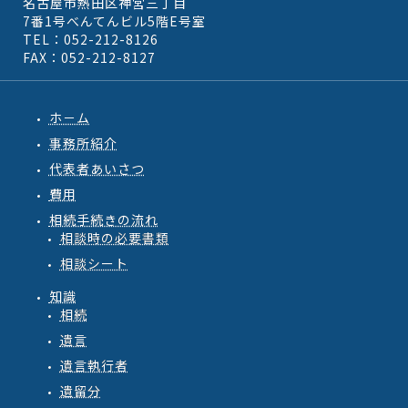
名古屋市熱田区神宮三丁目
7番1号べんてんビル5階E号室
TEL：052-212-8126
FAX：052-212-8127
ホ－ム
事務所紹介
代表者あいさつ
費用
相続手続きの流れ
相談時の必要書類
相談シート
知識
相続
遺言
遺言執行者
遺留分