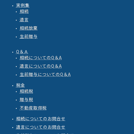
実例集
相続
遺言
相続放棄
生前贈与
Q＆Ａ
相続
についての
Q
＆
A
遺言
についての
Q
＆
A
生前贈与
についての
Q
＆
A
税金
相続税
贈与税
不動産取得税
相続についてのお問合せ
遺言についてのお問合せ