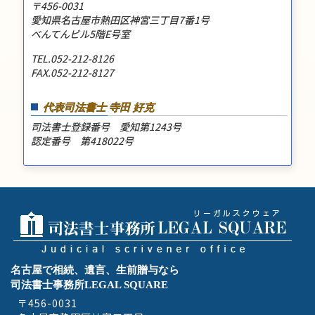
〒456-0031
愛知県名古屋市熱田区神宮三丁目7番1号
べんてんビル5階E号室
TEL.052-212-8126
FAX.052-212-8127
代表司法書士 寺田 好克
司法書士登録番号 愛知第1243号
認定番号 第418022号
名古屋で相続、遺言、生前贈与なら
司法書士事務所LEGAL SQUARE
〒456-0031