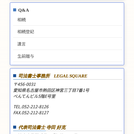
Q&A
相続
相続登記
遺言
生前贈与
司法書士事務所
LEGAL SQUARE
〒456-0031
愛知県名古屋市熱田区神宮三丁目7番1号
べんてんビル5階E号室
TEL.052-212-8126
FAX.052-212-8127
代表司法書士 寺田 好克