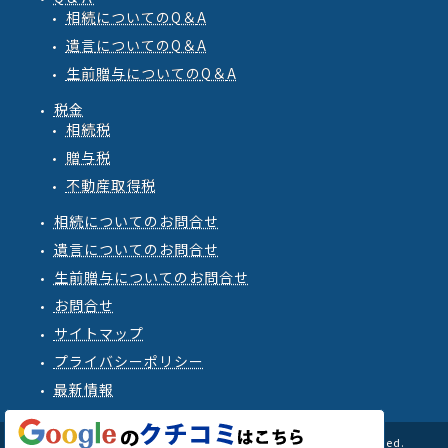
相続
についての
Q
＆
A
遺言
についての
Q
＆
A
生前贈与
についての
Q
＆
A
税金
相続税
贈与税
不動産取得税
相続についてのお問合せ
遺言についてのお問合せ
生前贈与についてのお問合せ
お問合せ
サイトマップ
プライバシーポリシー
最新情報
© 2008 - 2026 OFFICE－LEGALSQUARE All rights Reserved.