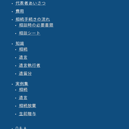
代表者あいさつ
費用
相続手続きの流れ
相談時の必要書類
相談シート
知識
相続
遺言
遺言執行者
遺留分
実例集
相続
遺言
相続放棄
生前贈与
Q＆Ａ