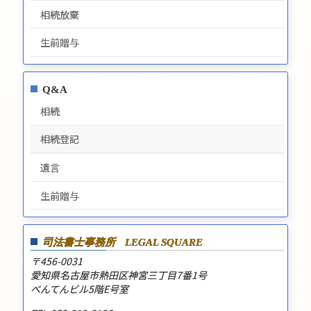
相続放棄
生前贈与
Q&A
相続
相続登記
遺言
生前贈与
司法書士事務所
LEGAL SQUARE
〒456-0031
愛知県名古屋市熱田区神宮三丁目7番1号
べんてんビル5階E号室