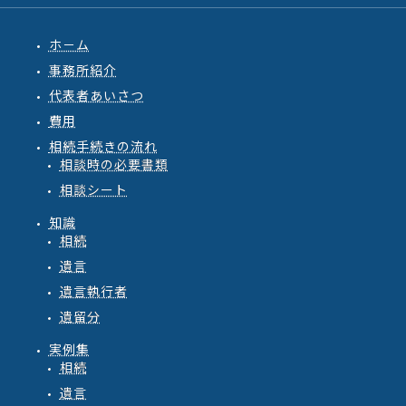
ホ－ム
事務所紹介
代表者あいさつ
費用
相続手続きの流れ
相談時の必要書類
相談シート
知識
相続
遺言
遺言執行者
遺留分
実例集
相続
遺言