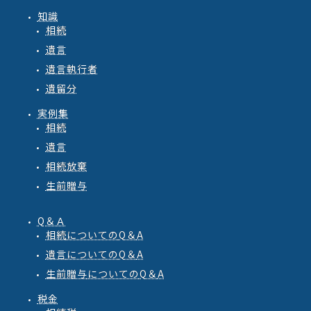
知識
相続
遺言
遺言執行者
遺留分
実例集
相続
遺言
相続放棄
生前贈与
Q＆Ａ
相続
についての
Q
＆
A
遺言
についての
Q
＆
A
生前贈与
についての
Q
＆
A
税金