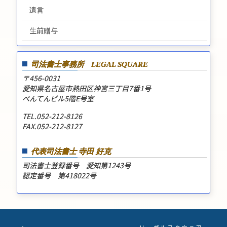
遺言
生前贈与
司法書士事務所
LEGAL SQUARE
〒456-0031
愛知県名古屋市熱田区神宮三丁目7番1号
べんてんビル5階E号室
TEL.052-212-8126
FAX.052-212-8127
代表司法書士 寺田 好克
司法書士登録番号 愛知第1243号
認定番号 第418022号