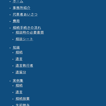
ホ－ム
事務所紹介
代表者あいさつ
費用
相続手続きの流れ
相談時の必要書類
相談シート
知識
相続
遺言
遺言執行者
遺留分
実例集
相続
遺言
相続放棄
生前贈与