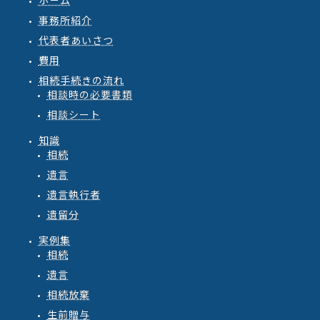
ホ－ム
事務所紹介
代表者あいさつ
費用
相続手続きの流れ
相談時の必要書類
相談シート
知識
相続
遺言
遺言執行者
遺留分
実例集
相続
遺言
相続放棄
生前贈与