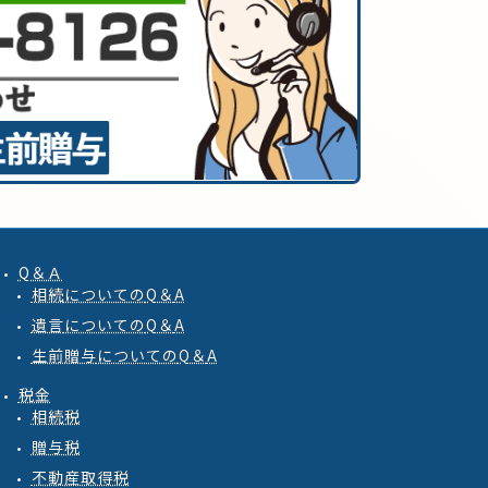
Q＆Ａ
相続
についての
Q
＆
A
遺言
についての
Q
＆
A
生前贈与
についての
Q
＆
A
税金
相続税
贈与税
不動産取得税