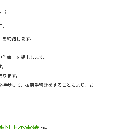
。）
についての
の
す。
」を締結します。
申告書」を提出します。
す。
取ります。
を持参して、払戻手続きをすることにより、お
0件以上の実績
≫