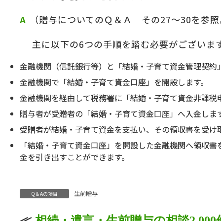
（贈与についてのＱ＆Ａ その
27
～
30
を参照
の
＆
主に以下の
6
つの手順を踏む必要がございま
金融機関（信託銀行等）と「結婚・子育て資金管理契約
金融機関で「結婚・子育て資金口座」を開設します。
金融機関を経由して税務署に「結婚・子育て資金非課税
贈与者が受贈者の「結婚・子育て資金口座」へ入金しま
受贈者が結婚・子育て資金を支払い、その領収書を受け
「結婚・子育て資金口座」を開設した金融機関へ領収書
金を引き出すことができます。
生前贈与
Q＆Aの項目
≪
相続・遺言・生前贈与の相談2,00