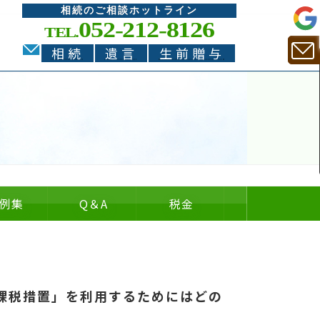
相続のご相談ホットライン
052-212-8126
TEL.
相続
遺言
生前贈与
例集
Q
＆
A
税金
についての
についての
の
＆
課税措置」を利用するためにはどの