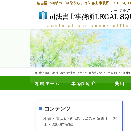
コ
ナ
名古屋で相続のご相談なら、
司法書士事務所LEGAL SQ
ン
ビ
テ
ゲ
ン
ー
ツ
シ
へ
ョ
ス
ン
キ
に
ッ
移
プ
動
相続・遺言に強い名古屋の司法書士｜20年・2000件実績
Q＆Ａ
生前贈与
生前贈与
相続ホーム
事務所紹介
費用
コンテンツ
についての
の
相続・遺言に強い名古屋の司法書士｜20
年・2000件実績