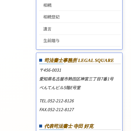
相続
相続登記
遺言
生前贈与
司法書士事務所
LEGAL SQUARE
〒456-0031
愛知県名古屋市熱田区神宮三丁目7番1号
べんてんビル5階E号室
TEL.052-212-8126
FAX.052-212-8127
代表司法書士 寺田 好克