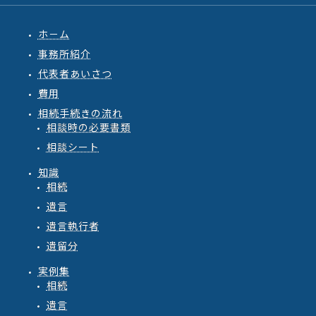
ホ－ム
事務所紹介
代表者あいさつ
費用
相続手続きの流れ
相談時の必要書類
相談シート
知識
相続
遺言
遺言執行者
遺留分
実例集
相続
遺言