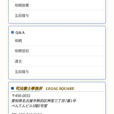
相続放棄
生前贈与
Q&A
相続
相続登記
遺言
生前贈与
司法書士事務所
LEGAL SQUARE
〒456-0031
愛知県名古屋市熱田区神宮三丁目7番1号
べんてんビル5階E号室