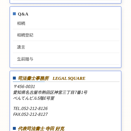
Q&A
相続
相続登記
遺言
生前贈与
司法書士事務所
LEGAL SQUARE
〒456-0031
愛知県名古屋市熱田区神宮三丁目7番1号
べんてんビル5階E号室
TEL.052-212-8126
FAX.052-212-8127
代表司法書士 寺田 好克