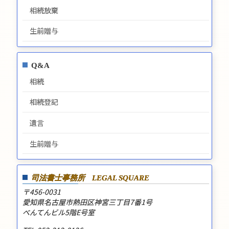
相続放棄
生前贈与
Q&A
相続
相続登記
遺言
生前贈与
司法書士事務所
LEGAL SQUARE
〒456-0031
愛知県名古屋市熱田区神宮三丁目7番1号
べんてんビル5階E号室