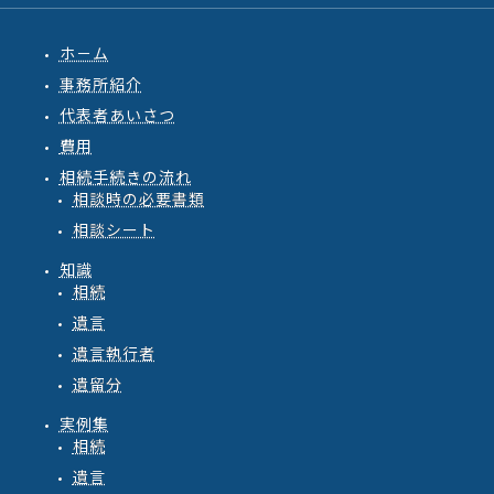
ホ－ム
事務所紹介
代表者あいさつ
費用
相続手続きの流れ
相談時の必要書類
相談シート
知識
相続
遺言
遺言執行者
遺留分
実例集
相続
遺言