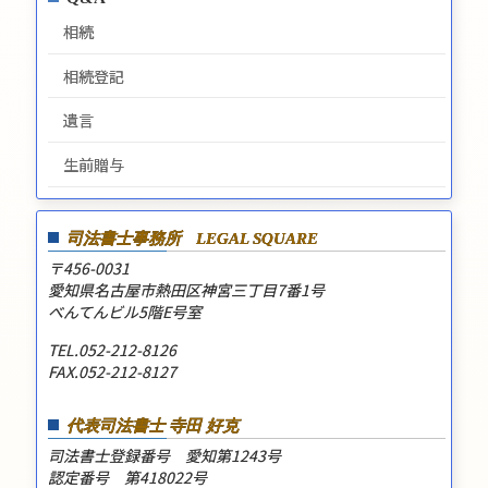
相続
相続登記
遺言
生前贈与
司法書士事務所
LEGAL SQUARE
〒456-0031
愛知県名古屋市熱田区神宮三丁目7番1号
べんてんビル5階E号室
TEL.052-212-8126
FAX.052-212-8127
代表司法書士 寺田 好克
司法書士登録番号 愛知第1243号
認定番号 第418022号