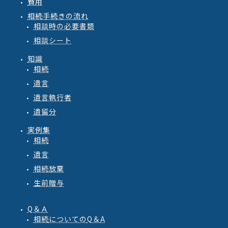
費用
相続手続きの流れ
相談時の必要書類
相談シート
知識
相続
遺言
遺言執行者
遺留分
実例集
相続
遺言
相続放棄
生前贈与
Q＆Ａ
相続
についての
Q
＆
A