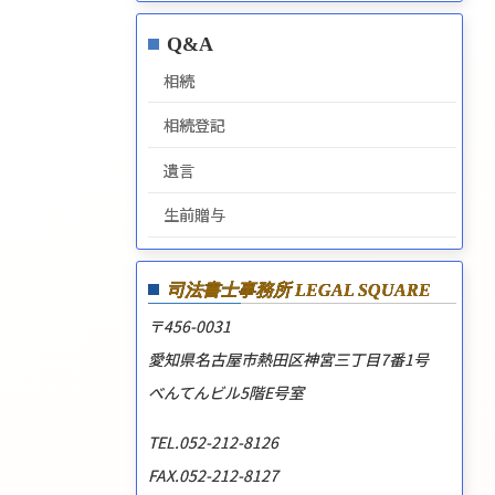
Q&A
相続
相続登記
遺言
生前贈与
司法書士事務所
LEGAL SQUARE
〒456-0031
愛知県名古屋市熱田区神宮三丁目7番1号
べんてんビル5階E号室
TEL.052-212-8126
FAX.052-212-8127