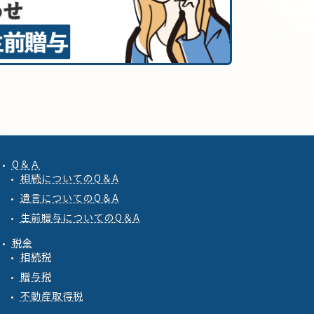
Q＆Ａ
相続
についての
Q
＆
A
遺言
についての
Q
＆
A
生前贈与
についての
Q
＆
A
税金
相続税
贈与税
不動産取得税