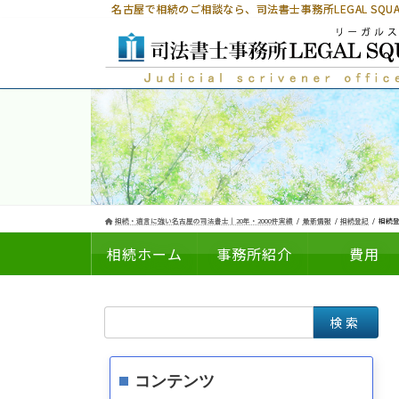
コ
ナ
名古屋で相続のご相談なら、
司法書士事務所LEGAL SQ
ン
ビ
テ
ゲ
ン
ー
ツ
シ
へ
ョ
ス
ン
キ
に
ッ
移
プ
動
相続・遺言に強い名古屋の司法書士｜20年・2000件実績
最新情報
相続登記
相続登
相続ホーム
事務所紹介
費用
検
についての
の
索:
コンテンツ