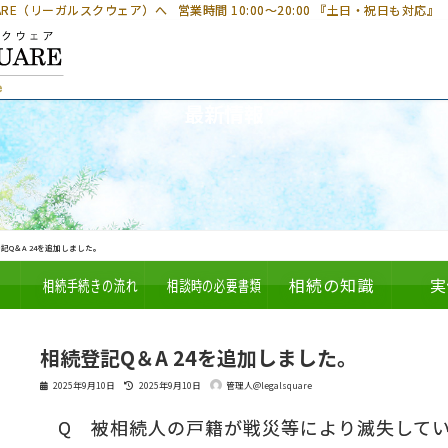
UARE（リーガルスクウェア）へ
営業時間 10:00～20:00 『土日・祝日も対応』
最新情報
記Q＆A 24を追加しました。
相続手続きの流れ
相談時の必要書類
相続の知識
実
相続登記Q＆A 24を追加しました。
最
2025年9月10日
2025年9月10日
管理人@legalsquare
終
更
Q 被相続人の戸籍が戦災等により滅失して
新
日
時