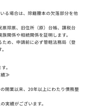
ている場合は、除籍謄本の欠落部分を他
についての
の
民票除票、旧住所（原）台帳、課税台
親族関係や相続関係を証明します。
るため、申請前に必ず管轄法務局（登
す。
ます。
実績≫
年の開業以来、20年以上にわたり債務整
上の実績がございます。