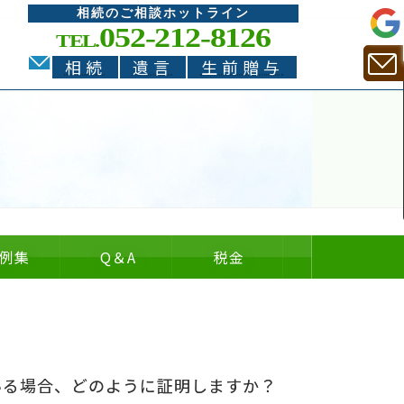
相続のご相談ホットライン
052-212-8126
TEL.
相続
遺言
生前贈与
例集
Q
＆
A
税金
についての
についての
の
＆
いる場合、どのように証明しますか？