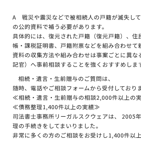
:
A 戦災や震災などで被相続人の戸籍が滅失し
の
＆
の公的資料で補う必要があります。
具体的には、復元された戸籍（復元戸籍）、住
帳・課税証明書、戸籍附票などを組み合わせて
資料の収集方法や組み合わせは事案ごとに異な
記官）へ事前相談することを強くおすすめしま
相続・遺言・生前贈与のご質問は、
随時、電話やご相談フォームから受付しており
≪相続・遺言・生前贈与の相談2,000件以上の
≪債務整理1,400件以上の実績≫
司法書士事務所リーガルスクウェアは、 2005
理の手続きをしてまいりました。
非常に多くの方のご相談をお受けし1,400件以