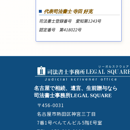
代表司法書士 寺田 好克
司法書士登録番号 愛知第1243号
認定番号 第418022号
名古屋で相続、遺言、生前贈与なら
司法書士事務所LEGAL SQUARE
〒456-0031
名古屋市熱田区神宮三丁目
7番1号べんてんビル5階E号室