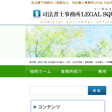
コ
ナ
名古屋で相続のご相談なら、
司法書士事務所LEGAL SQ
ン
ビ
テ
ゲ
ン
ー
ツ
シ
へ
ョ
ス
ン
キ
に
ッ
移
プ
動
相続・遺言に強い名古屋の司法書士｜20年・2000件実績
最新情報
生前贈与
生前贈
相続ホーム
事務所紹介
費用
検
についての
の
索:
コンテンツ