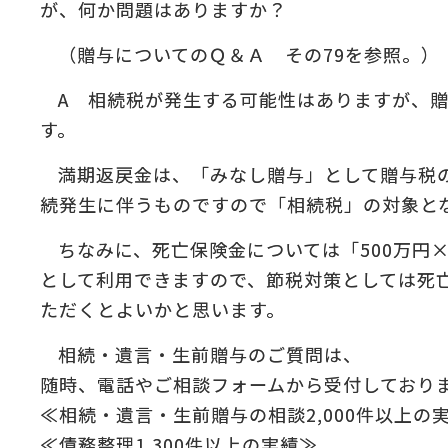
が、何か問題はありますか？
:
（贈与についてのＱ＆Ａ その79を参照。）
の
＆
A 相続税が発生する可能性はありますが、
す。
満期返戻金は、「みなし贈与」として贈与税
続発生に伴うものですので「相続税」の対象と
ちなみに、死亡保険金については「500万円
として利用できますので、節税対策としては死
ただくとよいかと思います。
相続・遺言・生前贈与のご質問は、
随時、電話やご相談フォームから受付しており
≪相続・遺言・生前贈与の相談2,000件以上の
≪債務整理1,300件以上の実績≫