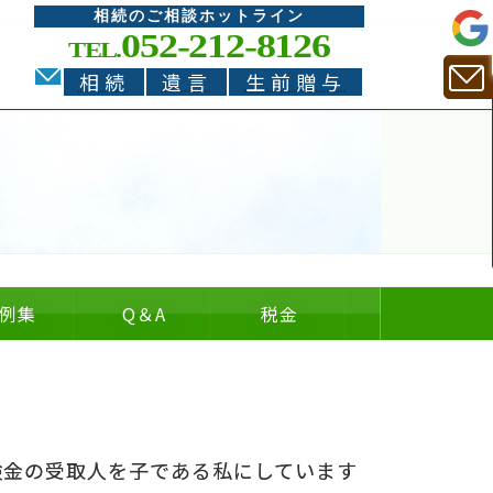
相続のご相談ホットライン
052-212-8126
TEL.
相続
遺言
生前贈与
例集
Q
＆
A
税金
。
についての
についての
の
＆
険金の受取人を子である私にしています