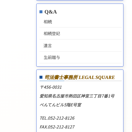
Q&A
相続
相続登記
遺言
生前贈与
司法書士事務所
LEGAL SQUARE
〒456-0031
愛知県名古屋市熱田区神宮三丁目7番1号
べんてんビル5階E号室
TEL.052-212-8126
FAX.052-212-8127