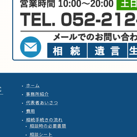
ホ－ム
事務所紹介
代表者あいさつ
費用
相続手続きの流れ
相談時の必要書類
相談シート