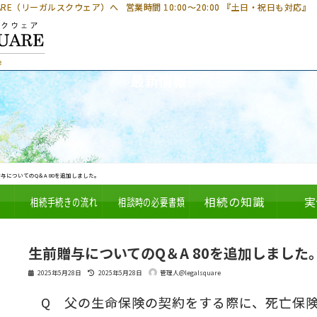
UARE（リーガルスクウェア）へ
営業時間 10:00～20:00 『土日・祝日も対応』
最新情報
与についてのQ＆A 80を追加しました。
相続手続きの流れ
相談時の必要書類
相続の知識
実
生前贈与についてのQ＆A 80を追加しました
最
2025年5月28日
2025年5月28日
管理人@legalsquare
終
更
Q 父の生命保険の契約をする際に、死亡保
新
日
時