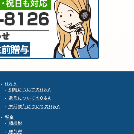
Q＆Ａ
相続
についての
Q
＆
A
遺言
についての
Q
＆
A
生前贈与
についての
Q
＆
A
税金
相続税
贈与税