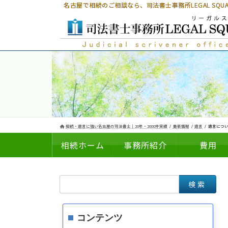
コ
ナ
名古屋で相続のご相談なら、
司法書士事務所LEGAL SQ
ン
ビ
テ
ゲ
ン
ー
ツ
シ
へ
ョ
ス
ン
キ
に
ッ
移
プ
動
相続・遺言に強い名古屋の司法書士｜20年・2000件実績
最新情報
遺言
遺言につい
相続ホーム
事務所紹介
費用
検
についての
の
索:
コンテンツ