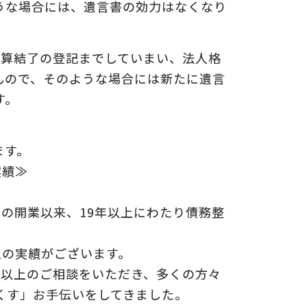
うな場合には、遺言書の効力はなくなり
についての
の
清算結了の登記までしていまい、法人格
んので、そのような場合には新たに遺言
す。
ます。
実績≫
年の開業以来、19年以上にわたり債務整
上の実績がございます。
0件以上のご相談をいただき、多くの方々
くす」お手伝いをしてきました。