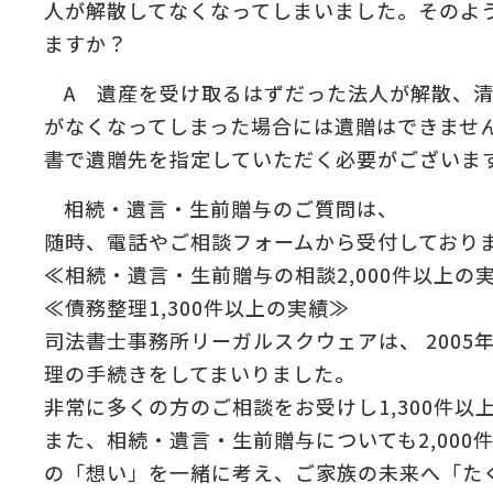
人が解散してなくなってしまいました。そのよ
:
ますか？
の
＆
A 遺産を受け取るはずだった法人が解散、
がなくなってしまった場合には遺贈はできませ
書で遺贈先を指定していただく必要がございま
相続・遺言・生前贈与のご質問は、
随時、電話やご相談フォームから受付しており
≪相続・遺言・生前贈与の相談2,000件以上の
≪債務整理1,300件以上の実績≫
司法書士事務所リーガルスクウェアは、 2005
理の手続きをしてまいりました。
非常に多くの方のご相談をお受けし1,300件以
また、相続・遺言・生前贈与についても2,00
の「想い」を一緒に考え、ご家族の未来へ「た