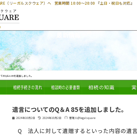
UARE（リーガルスクウェア）へ
営業時間 10:00～20:00 『土日・祝日も対応』
最新情報
てのQ＆A 85を追加しました。
相続手続きの流れ
相談時の必要書類
相続の知識
実
遺言についてのQ＆A 85を追加しました。
最
2024年10月2日
2024年10月2日
管理人@legalsquare
終
更
Q 法人に対して遺贈するといった内容の遺
新
日
時