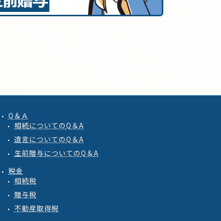
Q＆Ａ
相続
についての
Q
＆
A
遺言
についての
Q
＆
A
生前贈与
についての
Q
＆
A
税金
相続税
贈与税
不動産取得税