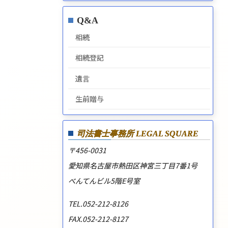
Q&A
相続
相続登記
遺言
生前贈与
司法書士事務所
LEGAL SQUARE
〒456-0031
愛知県名古屋市熱田区神宮三丁目7番1号
べんてんビル5階E号室
TEL.052-212-8126
FAX.052-212-8127