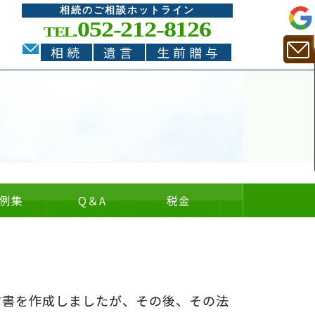
相続のご相談ホットライン
052-212-8126
TEL.
相続
遺言
生前贈与
例集
Q
＆
A
税金
についての
についての
の
＆
言書を作成しましたが、その後、その法