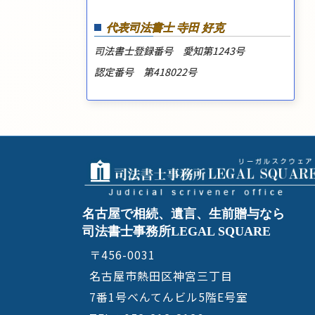
代表司法書士 寺田 好克
司法書士登録番号 愛知第1243号
認定番号 第418022号
名古屋で相続、遺言、生前贈与なら
司法書士事務所LEGAL SQUARE
〒456-0031
名古屋市熱田区神宮三丁目
7番1号べんてんビル5階E号室