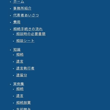
ホ－ム
事務所紹介
代表者あいさつ
費用
相続手続きの流れ
相談時の必要書類
相談シート
知識
相続
遺言
遺言執行者
遺留分
実例集
相続
遺言
相続放棄
生前贈与