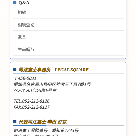
Q&A
相続
相続登記
遺言
生前贈与
司法書士事務所
LEGAL SQUARE
〒456-0031
愛知県名古屋市熱田区神宮三丁目7番1号
べんてんビル5階E号室
TEL.052-212-8126
FAX.052-212-8127
代表司法書士 寺田 好克
司法書士登録番号 愛知第1243号