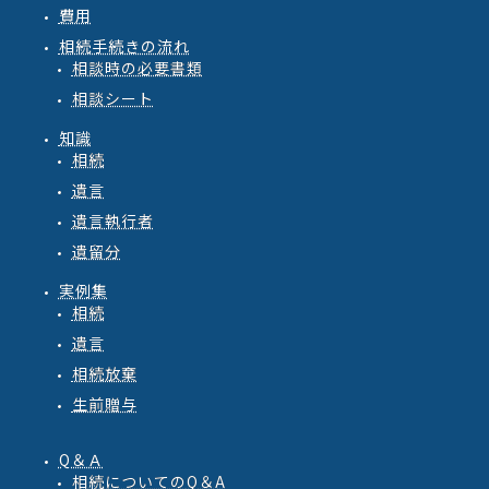
費用
相続手続きの流れ
相談時の必要書類
相談シート
知識
相続
遺言
遺言執行者
遺留分
実例集
相続
遺言
相続放棄
生前贈与
Q＆Ａ
相続
についての
Q
＆
A