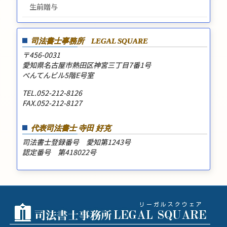
生前贈与
司法書士事務所
LEGAL SQUARE
〒456-0031
愛知県名古屋市熱田区神宮三丁目7番1号
べんてんビル5階E号室
TEL.052-212-8126
FAX.052-212-8127
代表司法書士 寺田 好克
司法書士登録番号 愛知第1243号
認定番号 第418022号