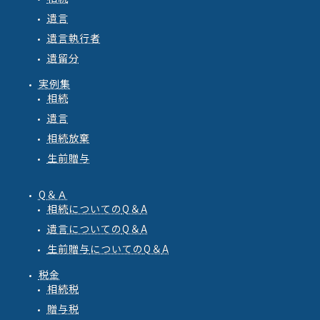
遺言
遺言執行者
遺留分
実例集
相続
遺言
相続放棄
生前贈与
Q＆Ａ
相続
についての
Q
＆
A
遺言
についての
Q
＆
A
生前贈与
についての
Q
＆
A
税金
相続税
贈与税