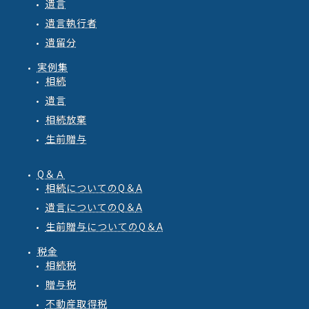
遺言
遺言執行者
遺留分
実例集
相続
遺言
相続放棄
生前贈与
Q＆Ａ
相続
についての
Q
＆
A
遺言
についての
Q
＆
A
生前贈与
についての
Q
＆
A
税金
相続税
贈与税
不動産取得税