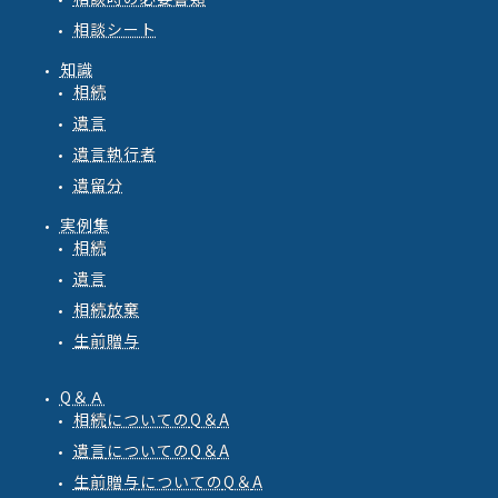
相談シート
知識
相続
遺言
遺言執行者
遺留分
実例集
相続
遺言
相続放棄
生前贈与
Q＆Ａ
相続
についての
Q
＆
A
遺言
についての
Q
＆
A
生前贈与
についての
Q
＆
A