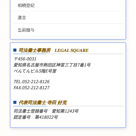
相続登記
遺言
生前贈与
司法書士事務所
LEGAL SQUARE
〒456-0031
愛知県名古屋市熱田区神宮三丁目7番1号
べんてんビル5階E号室
TEL.052-212-8126
FAX.052-212-8127
代表司法書士 寺田 好克
司法書士登録番号 愛知第1243号
認定番号 第418022号