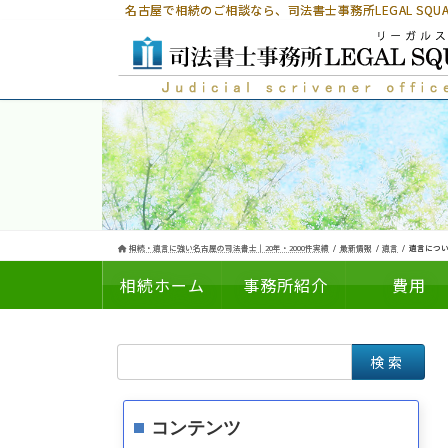
コ
ナ
名古屋で相続のご相談なら、
司法書士事務所LEGAL SQ
ン
ビ
テ
ゲ
ン
ー
ツ
シ
へ
ョ
ス
ン
キ
に
ッ
移
プ
動
相続・遺言に強い名古屋の司法書士｜20年・2000件実績
最新情報
遺言
遺言につい
相続ホーム
事務所紹介
費用
検
についての
の
索:
コンテンツ