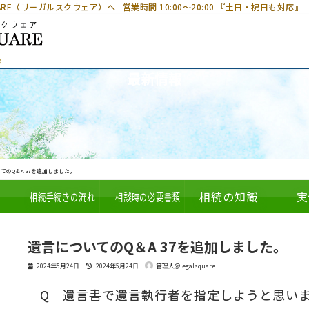
UARE（リーガルスクウェア）へ
営業時間 10:00～20:00 『土日・祝日も対応』
最新情報
てのQ＆A 37を追加しました。
相続手続きの流れ
相談時の必要書類
相続の知識
実
遺言についてのQ＆A 37を追加しました。
最
2024年5月24日
2024年5月24日
管理人@legalsquare
終
更
Q 遺言書で遺言執行者を指定しようと思い
新
日
時