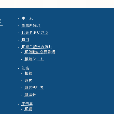
ホ－ム
事務所紹介
代表者あいさつ
費用
相続手続きの流れ
相談時の必要書類
相談シート
知識
相続
遺言
遺言執行者
遺留分
実例集
相続