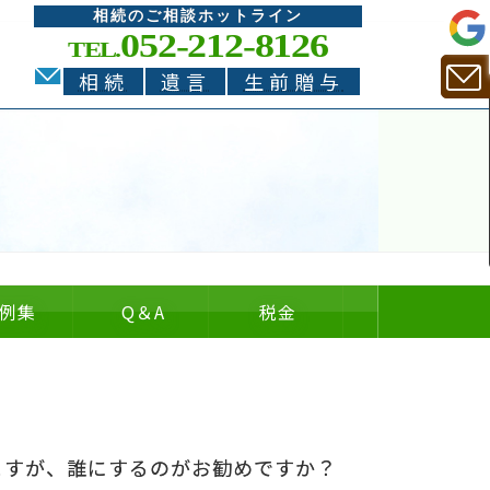
相続のご相談ホットライン
052-212-8126
TEL.
相続
遺言
生前贈与
例集
Q
＆
A
税金
についての
についての
の
＆
ますが、誰にするのがお勧めですか？