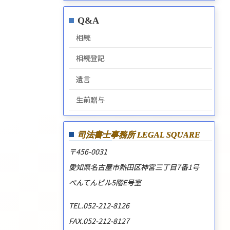
Q&A
相続
相続登記
遺言
生前贈与
司法書士事務所
LEGAL SQUARE
〒456-0031
愛知県名古屋市熱田区神宮三丁目7番1号
べんてんビル5階E号室
TEL.052-212-8126
FAX.052-212-8127