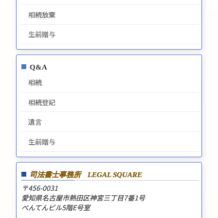
相続放棄
生前贈与
Q&A
相続
相続登記
遺言
生前贈与
司法書士事務所
LEGAL SQUARE
〒456-0031
愛知県名古屋市熱田区神宮三丁目7番1号
べんてんビル5階E号室