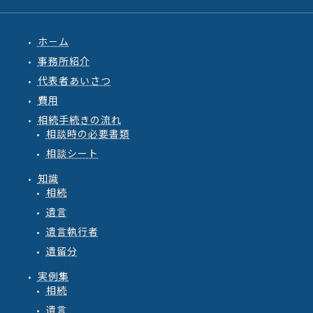
ホ－ム
事務所紹介
代表者あいさつ
費用
相続手続きの流れ
相談時の必要書類
相談シート
知識
相続
遺言
遺言執行者
遺留分
実例集
相続
遺言