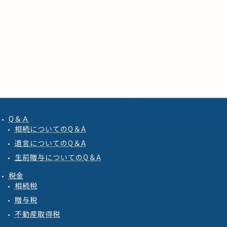
Q＆Ａ
相続
についての
Q
＆
A
遺言
についての
Q
＆
A
生前贈与
についての
Q
＆
A
税金
相続税
贈与税
不動産取得税