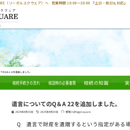
UARE（リーガルスクウェア）へ
営業時間 10:00～20:00 『土日・祝日も対応』
最新情報
てのQ＆A 22を追加しました。
相続手続きの流れ
相談時の必要書類
相続の知識
実
遺言についてのQ＆A 22を追加しました。
最
2024年4月19日
2024年4月19日
管理人@legalsquare
終
更
Q 遺言で財産を遺贈するという指定がある
新
日
時