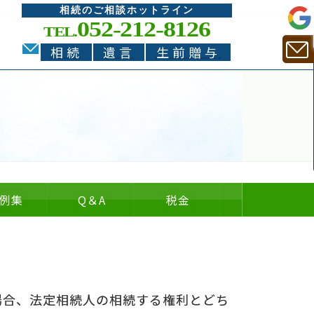
相続のご相談ホットライン
052-212-8126
TEL.
相続
遺言
生前贈与
例集
Q
＆
A
税金
についての
についての
の
＆
場合、法定相続人の相続する権利とどち