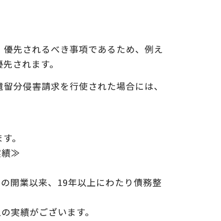
についての
の
、優先されるべき事項であるため、例え
優先されます。
遺留分侵害請求を行使された場合には、
。
ます。
実績≫
年の開業以来、19年以上にわたり債務整
上の実績がございます。