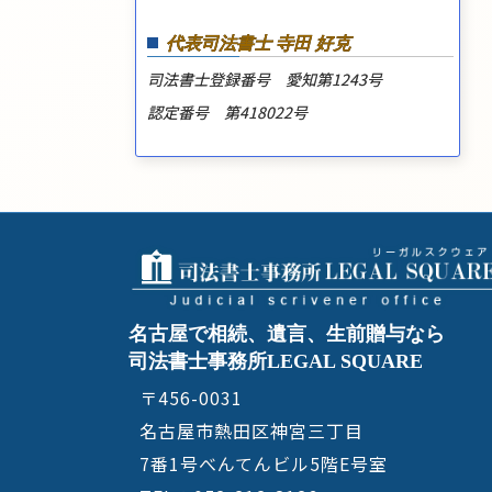
代表司法書士 寺田 好克
司法書士登録番号 愛知第1243号
認定番号 第418022号
名古屋で相続、遺言、生前贈与なら
司法書士事務所LEGAL SQUARE
〒456-0031
名古屋市熱田区神宮三丁目
7番1号べんてんビル5階E号室