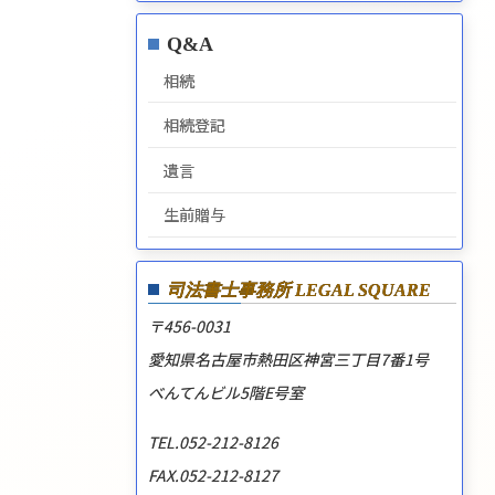
Q&A
相続
相続登記
遺言
生前贈与
司法書士事務所
LEGAL SQUARE
〒456-0031
愛知県名古屋市熱田区神宮三丁目7番1号
べんてんビル5階E号室
TEL.052-212-8126
FAX.052-212-8127