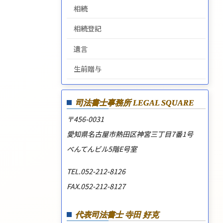
相続
相続登記
遺言
生前贈与
司法書士事務所
LEGAL SQUARE
〒456-0031
愛知県名古屋市熱田区神宮三丁目7番1号
べんてんビル5階E号室
TEL.052-212-8126
FAX.052-212-8127
代表司法書士 寺田 好克