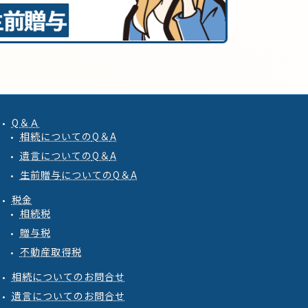
Q＆Ａ
相続
についての
Q
＆
A
遺言
についての
Q
＆
A
生前贈与
についての
Q
＆
A
税金
相続税
贈与税
不動産取得税
相続についてのお問合せ
遺言についてのお問合せ