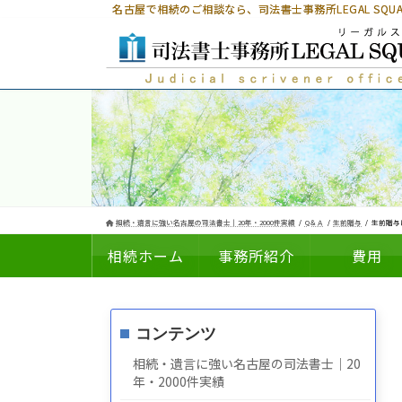
コ
ナ
名古屋で相続のご相談なら、
司法書士事務所LEGAL SQ
ン
ビ
テ
ゲ
ン
ー
ツ
シ
へ
ョ
ス
ン
キ
に
ッ
移
プ
動
相続・遺言に強い名古屋の司法書士｜20年・2000件実績
Q＆Ａ
生前贈与
生前贈与
相続ホーム
事務所紹介
費用
コンテンツ
についての
の
相続・遺言に強い名古屋の司法書士｜20
年・2000件実績