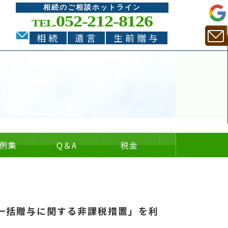
相続のご相談ホットライン
052-212-8126
TEL.
相続
遺言
生前贈与
例集
Q
＆
A
税金
についての
についての
の
＆
一括贈与に関する非課税措置」を利