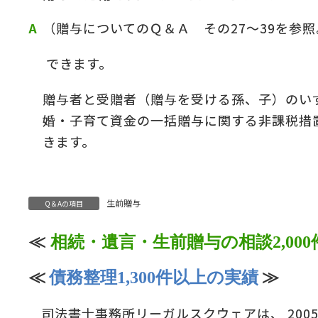
（贈与についてのＱ＆Ａ その
27
～
39
を参照
の
＆
できます。
贈与者と受贈者（贈与を受ける孫、子）のい
婚・子育て資金の一括贈与に関する非課税措
きます。
生前贈与
Q＆Aの項目
≪
相続・遺言・生前贈与の相談2,00
≪
債務整理1,300件以上の実績
≫
司法書士事務所リーガルスクウェアは、 200