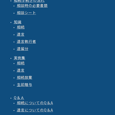
相続手続きの流れ
相談時の必要書類
相談シート
知識
相続
遺言
遺言執行者
遺留分
実例集
相続
遺言
相続放棄
生前贈与
Q＆Ａ
相続
についての
Q
＆
A
遺言
についての
Q
＆
A