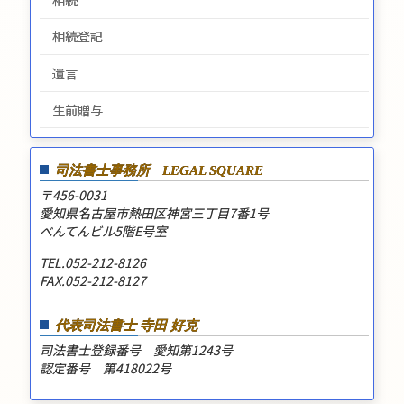
相続登記
遺言
生前贈与
司法書士事務所
LEGAL SQUARE
〒456-0031
愛知県名古屋市熱田区神宮三丁目7番1号
べんてんビル5階E号室
TEL.052-212-8126
FAX.052-212-8127
代表司法書士 寺田 好克
司法書士登録番号 愛知第1243号
認定番号 第418022号