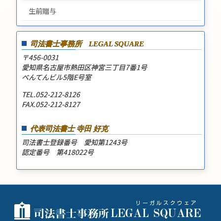
生前贈与
司法書士事務所
LEGAL SQUARE
〒456-0031
愛知県名古屋市熱田区神宮三丁目7番1号
べんてんビル5階E号室
TEL.052-212-8126
FAX.052-212-8127
代表司法書士 寺田 好克
司法書士登録番号 愛知第1243号
認定番号 第418022号