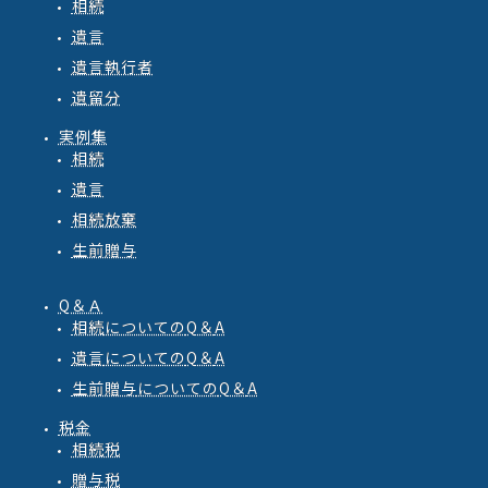
相続
遺言
遺言執行者
遺留分
実例集
相続
遺言
相続放棄
生前贈与
Q＆Ａ
相続
についての
Q
＆
A
遺言
についての
Q
＆
A
生前贈与
についての
Q
＆
A
税金
相続税
贈与税