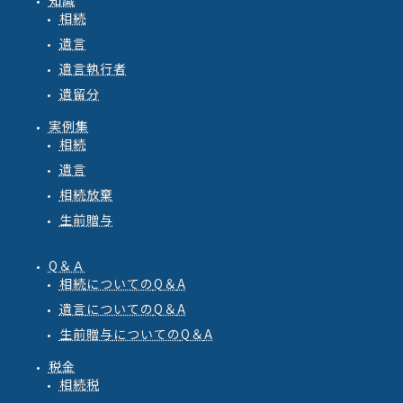
知識
相続
遺言
遺言執行者
遺留分
実例集
相続
遺言
相続放棄
生前贈与
Q＆Ａ
相続
についての
Q
＆
A
遺言
についての
Q
＆
A
生前贈与
についての
Q
＆
A
税金
相続税