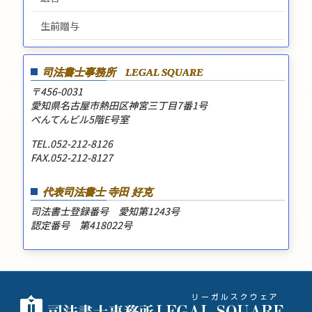
生前贈与
司法書士事務所
LEGAL SQUARE
〒456-0031
愛知県名古屋市熱田区神宮三丁目7番1号
べんてんビル5階E号室
TEL.052-212-8126
FAX.052-212-8127
代表司法書士 寺田 好克
司法書士登録番号 愛知第1243号
認定番号 第418022号