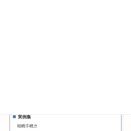
相続・遺言・生前贈与の実例
税金
相続についてのお問い合わせ
遺言についてのお問い合わせ
生前贈与についてのお問合せ
お問い合わせ
サイトマップ
プライバシーポリシー
最新情報
実例集
相続手続き