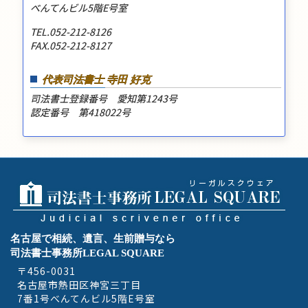
べんてんビル5階E号室
TEL.052-212-8126
FAX.052-212-8127
代表司法書士 寺田 好克
司法書士登録番号 愛知第1243号
認定番号 第418022号
名古屋で相続、遺言、生前贈与なら
司法書士事務所LEGAL SQUARE
〒456-0031
名古屋市熱田区神宮三丁目
7番1号べんてんビル5階E号室