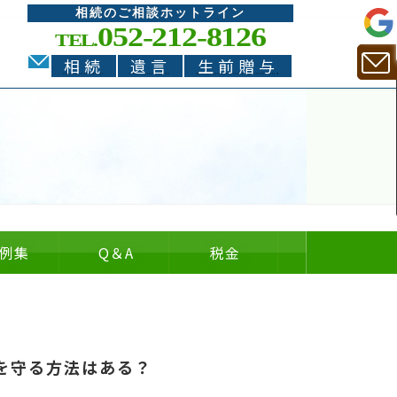
相続のご相談ホットライン
052-212-8126
TEL.
相続
遺言
生前贈与
例集
Q
＆
A
税金
についての
についての
の
＆
を守る方法はある？