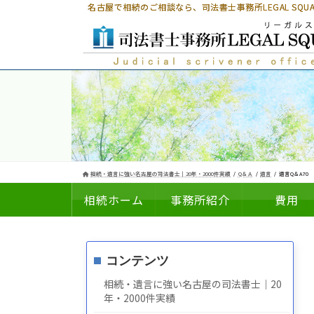
コ
ナ
名古屋で相続のご相談なら、
司法書士事務所LEGAL SQ
ン
ビ
テ
ゲ
ン
ー
ツ
シ
へ
ョ
ス
ン
キ
に
ッ
移
プ
動
相続・遺言に強い名古屋の司法書士｜20年・2000件実績
Q＆Ａ
遺言
遺言Q＆A70
相続ホーム
事務所紹介
費用
コンテンツ
についての
の
相続・遺言に強い名古屋の司法書士｜20
年・2000件実績