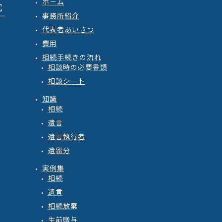
ホ－ム
事務所紹介
代表者あいさつ
費用
相続手続きの流れ
相談時の必要書類
相談シート
知識
相続
遺言
遺言執行者
遺留分
実例集
相続
遺言
相続放棄
生前贈与