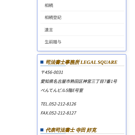
相続
相続登記
遺言
生前贈与
司法書士事務所
LEGAL SQUARE
〒456-0031
愛知県名古屋市熱田区神宮三丁目7番1号
べんてんビル5階E号室
TEL.052-212-8126
FAX.052-212-8127
代表司法書士 寺田 好克