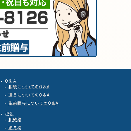
Q＆Ａ
相続
についての
Q
＆
A
遺言
についての
Q
＆
A
生前贈与
についての
Q
＆
A
税金
相続税
贈与税