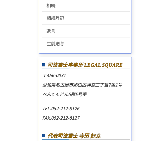
相続
相続登記
遺言
生前贈与
司法書士事務所
LEGAL SQUARE
〒456-0031
愛知県名古屋市熱田区神宮三丁目7番1号
べんてんビル5階E号室
TEL.052-212-8126
FAX.052-212-8127
代表司法書士 寺田 好克