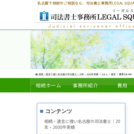
コ
ナ
名古屋で相続のご相談なら、
司法書士事務所LEGAL SQ
ン
ビ
テ
ゲ
ン
ー
ツ
シ
へ
ョ
ス
ン
キ
に
ッ
移
プ
動
相続・遺言に強い名古屋の司法書士｜20年・2000件実績
Q＆Ａ
遺言
遺言Q＆A68
相続ホーム
事務所紹介
費用
コンテンツ
についての
の
相続・遺言に強い名古屋の司法書士｜20
年・2000件実績