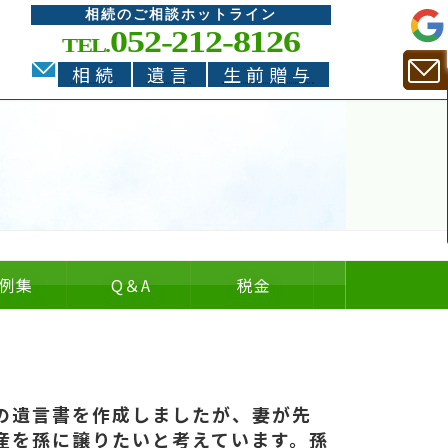
相続のご相談ホットライン
052-212-8126
TEL.
相続
遺言
生前贈与
例集
Q
＆
A
税金
についての
についての
の
＆
の遺言書を作成しましたが、妻が先
産を孫に譲りたいと考えています。孫