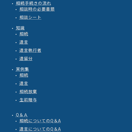
相続手続きの流れ
相談時の必要書類
相談シート
知識
相続
遺言
遺言執行者
遺留分
実例集
相続
遺言
相続放棄
生前贈与
Q＆Ａ
相続
についての
Q
＆
A
遺言
についての
Q
＆
A