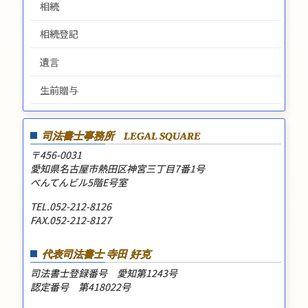
相続
相続登記
遺言
生前贈与
司法書士事務所
LEGAL SQUARE
〒456-0031
愛知県名古屋市熱田区神宮三丁目7番1号
べんてんビル5階E号室
TEL.052-212-8126
FAX.052-212-8127
代表司法書士 寺田 好克
司法書士登録番号 愛知第1243号
認定番号 第418022号