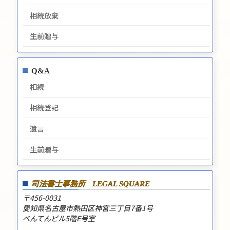
相続放棄
生前贈与
Q&A
相続
相続登記
遺言
生前贈与
司法書士事務所
LEGAL SQUARE
〒456-0031
愛知県名古屋市熱田区神宮三丁目7番1号
べんてんビル5階E号室