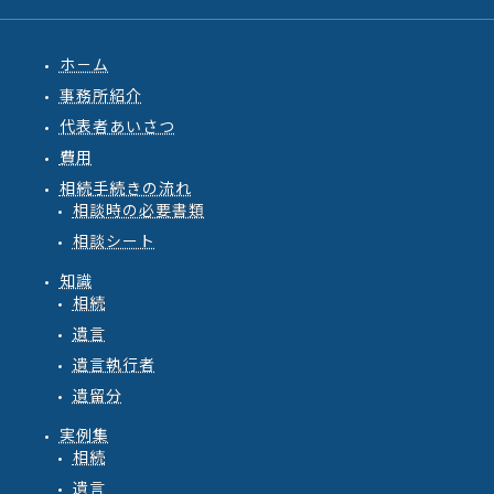
ホ－ム
事務所紹介
代表者あいさつ
費用
相続手続きの流れ
相談時の必要書類
相談シート
知識
相続
遺言
遺言執行者
遺留分
実例集
相続
遺言