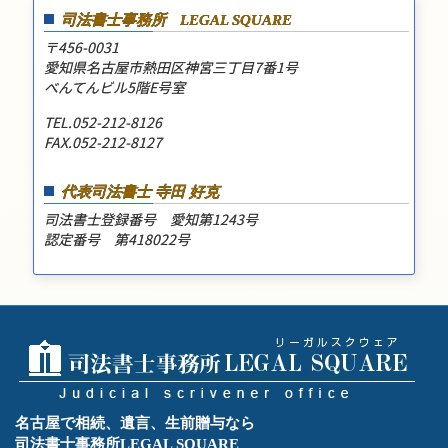
司法書士事務所
LEGAL SQUARE
〒456-0031
愛知県名古屋市熱田区神宮三丁目7番1号
べんてんビル5階E号室
TEL.052-212-8126
FAX.052-212-8127
代表司法書士 寺田 好克
司法書士登録番号 愛知第1243号
認定番号 第418022号
名古屋で相続、遺言、生前贈与なら
司法書士事務所LEGAL SQUARE