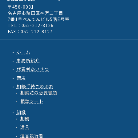
〒456-0031
名古屋市熱田区神宮三丁目
7番1号べんてんビル5階E号室
TEL：052-212-8126
FAX：052-212-8127
ホ－ム
事務所紹介
代表者あいさつ
費用
相続手続きの流れ
相談時の必要書類
相談シート
知識
相続
遺言
遺言執行者