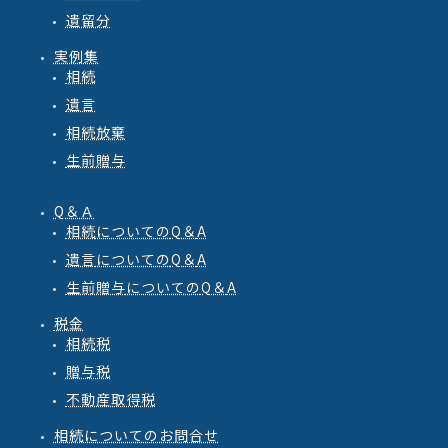
遺留分
実例集
相続
遺言
相続放棄
生前贈与
Q＆Ａ
相続
についての
Q
＆
A
遺言
についての
Q
＆
A
生前贈与
についての
Q
＆
A
税金
相続税
贈与税
不動産取得税
相続についてのお問合せ