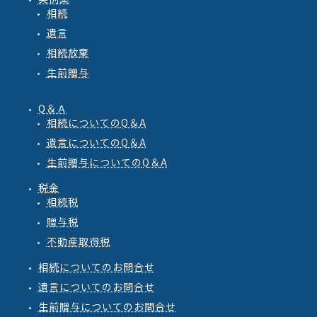
相続
遺言
相続放棄
生前贈与
Q＆Ａ
相続
についての
Q
＆
A
遺言
についての
Q
＆
A
生前贈与
についての
Q
＆
A
税金
相続税
贈与税
不動産取得税
相続についてのお問合せ
遺言についてのお問合せ
生前贈与についてのお問合せ