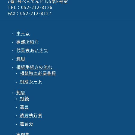
7番1号べんてんビル5階E号室
TEL：052-212-8126
FAX：052-212-8127
ホ－ム
事務所紹介
代表者あいさつ
費用
相続手続きの流れ
相談時の必要書類
相談シート
知識
相続
遺言
遺言執行者
遺留分
実例集