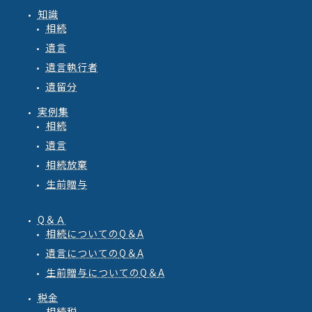
知識
相続
遺言
遺言執行者
遺留分
実例集
相続
遺言
相続放棄
生前贈与
Q＆Ａ
相続
についての
Q
＆
A
遺言
についての
Q
＆
A
生前贈与
についての
Q
＆
A
税金
相続税