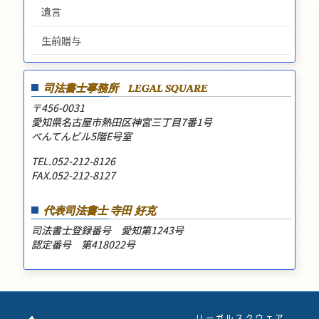
遺言
生前贈与
司法書士事務所
LEGAL SQUARE
〒456-0031
愛知県名古屋市熱田区神宮三丁目7番1号
べんてんビル5階E号室
TEL.052-212-8126
FAX.052-212-8127
代表司法書士 寺田 好克
司法書士登録番号 愛知第1243号
認定番号 第418022号