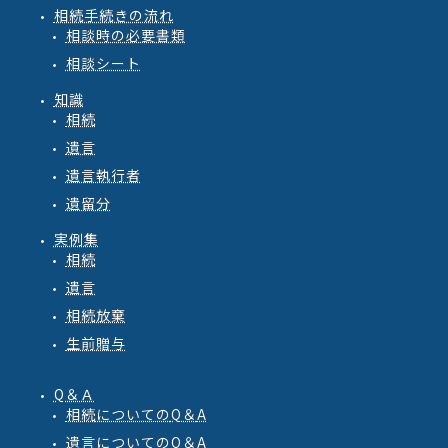
相続手続きの流れ
相談時の必要書類
相談シート
知識
相続
遺言
遺言執行者
遺留分
実例集
相続
遺言
相続放棄
生前贈与
Q＆Ａ
相続
についての
Q
＆
A
遺言
についての
Q
＆
A