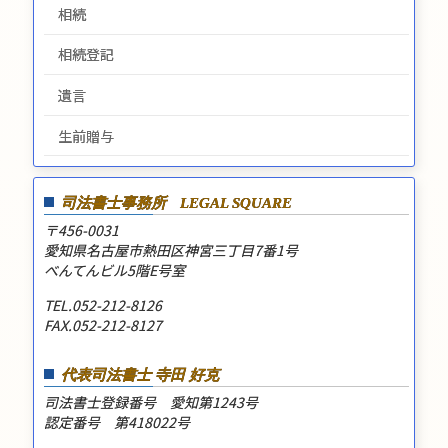
相続
相続登記
遺言
生前贈与
司法書士事務所
LEGAL SQUARE
〒456-0031
愛知県名古屋市熱田区神宮三丁目7番1号
べんてんビル5階E号室
TEL.052-212-8126
FAX.052-212-8127
代表司法書士 寺田 好克
司法書士登録番号 愛知第1243号
認定番号 第418022号