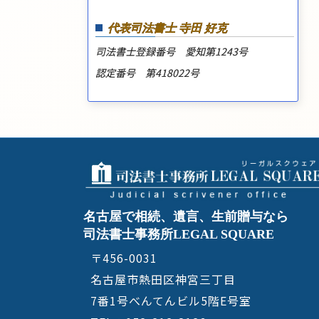
代表司法書士 寺田 好克
司法書士登録番号 愛知第1243号
認定番号 第418022号
名古屋で相続、遺言、生前贈与なら
司法書士事務所LEGAL SQUARE
〒456-0031
名古屋市熱田区神宮三丁目
7番1号べんてんビル5階E号室