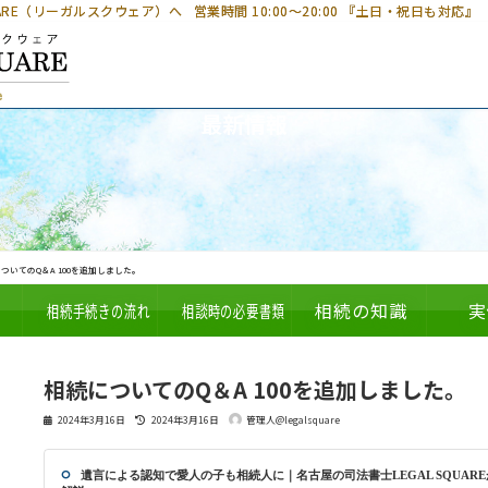
UARE（リーガルスクウェア）へ
営業時間 10:00～20:00 『土日・祝日も対応』
最新情報
ついてのQ＆A 100を追加しました。
相続手続きの流れ
相談時の必要書類
相続の知識
実
相続についてのQ＆A 100を追加しました。
最
2024年3月16日
2024年3月16日
管理人@legalsquare
終
更
新
日
遺言による認知で愛人の子も相続人に｜名古屋の司法書士LEGAL SQUARE
時