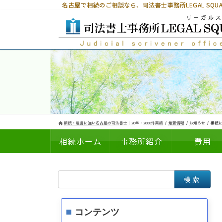
コ
ナ
名古屋で相続のご相談なら、
司法書士事務所LEGAL SQ
ン
ビ
テ
ゲ
ン
ー
ツ
シ
へ
ョ
ス
ン
キ
に
ッ
移
プ
動
相続・遺言に強い名古屋の司法書士｜20年・2000件実績
最新情報
お知らせ
相続に
相続ホーム
事務所紹介
費用
検
についての
の
索:
コンテンツ