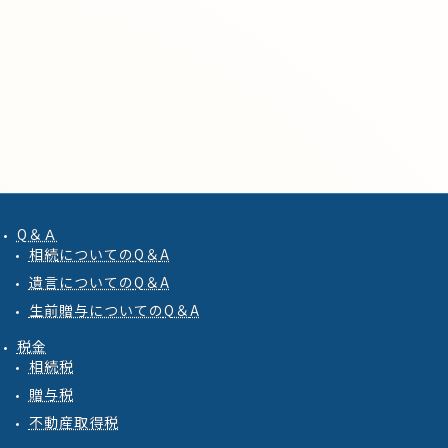
Q＆Ａ
相続
についての
Q
＆
A
遺言
についての
Q
＆
A
生前贈与
についての
Q
＆
A
税金
相続税
贈与税
不動産取得税