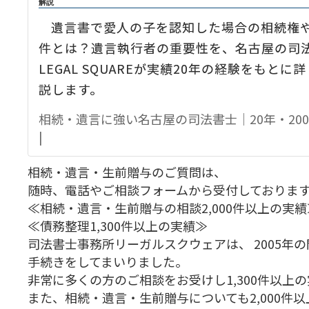
解説
:
遺言書で愛人の子を認知した場合の相続権
件とは？遺言執行者の重要性を、名古屋の司
の
＆
LEGAL SQUAREが実績20年の経験をもとに
説します。
相続・遺言に強い名古屋の司法書士｜20年・200
|
相続・遺言・生前贈与のご質問は、
随時、電話やご相談フォームから受付しておりま
≪相続・遺言・生前贈与の相談2,000件以上の実績
≪債務整理1,300件以上の実績≫
司法書士事務所リーガルスクウェアは、 2005年
手続きをしてまいりました。
非常に多くの方のご相談をお受けし1,300件以上
また、相続・遺言・生前贈与についても2,000件