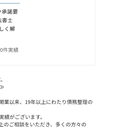
や承諾要
法書士
についての
の
詳しく解
0件実績
す。
≫
の開業以来、19年以上にわたり債務整理の
の実績がございます。
以上のご相談をいただき、多くの方々の