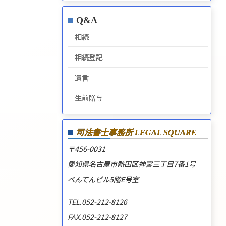
Q&A
相続
相続登記
遺言
生前贈与
司法書士事務所
LEGAL SQUARE
〒456-0031
愛知県名古屋市熱田区神宮三丁目7番1号
べんてんビル5階E号室
TEL.052-212-8126
FAX.052-212-8127