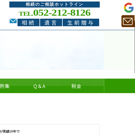
相続のご相談ホットライン
052-212-8126
TEL.
相続
遺言
生前贈与
例集
Q
＆
A
税金
についての
についての
の
＆
が実績20年で