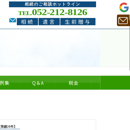
相続のご相談ホットライン
052-212-8126
TEL.
相続
遺言
生前贈与
例集
Q
＆
A
税金
についての
についての
の
＆
【実績20年】