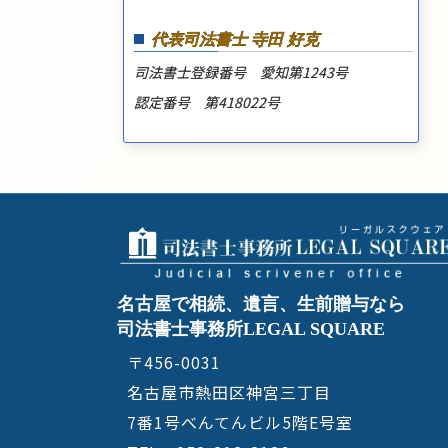
代表司法書士 寺田 好克
司法書士登録番号 愛知第1243号
認定番号 第418022号
名古屋で相続、遺言、生前贈与なら
司法書士事務所LEGAL SQUARE
〒456-0031
名古屋市熱田区神宮三丁目
7番1号べんてんビル5階E号室