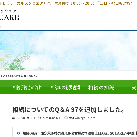
UARE（リーガルスクウェア）へ
営業時間 10:00～20:00 『土日・祝日も対応』
最新情報
ついてのQ＆A 97を追加しました。
相続手続きの流れ
相談時の必要書類
相続の知識
実
相続についてのQ＆A 97を追加しました。
最
2024年3月12日
2024年3月12日
管理人@legalsquare
終
更
新
日
相続Q&A｜限定承認後の流れを名古屋の司法書士LEGAL SQUAREが解説
時