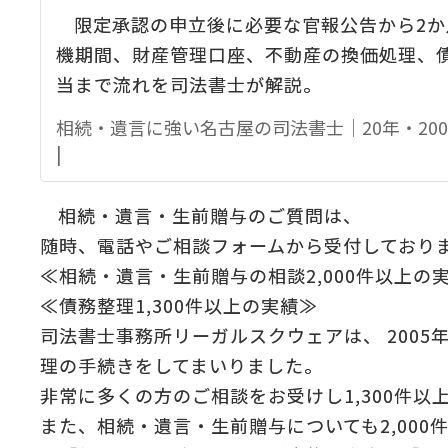
:
限定承認の申立後に必要な官報公告から2か
機期間、財産管理口座、不動産の換価処理、
の
＆
当まで流れを司法書士が解説。
相続・遺言に強い名古屋の司法書士｜20年・200
|
相続・遺言・生前贈与のご質問は、
随時、電話やご相談フォームから受付しており
≪相続・遺言・生前贈与の相談2,000件以上の
≪債務整理1,300件以上の実績≫
司法書士事務所リーガルスクウェアは、 2005
理の手続きをしてまいりました。
非常に多くの方のご相談をお受けし1,300件以
また、相続・遺言・生前贈与についても2,00