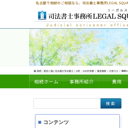
コ
ナ
名古屋で相続のご相談なら、
司法書士事務所LEGAL SQ
ン
ビ
テ
ゲ
ン
ー
ツ
シ
へ
ョ
ス
ン
キ
に
ッ
移
プ
動
相続・遺言に強い名古屋の司法書士｜20年・2000件実績
最新情報
お知らせ
相続に
相続ホーム
事務所紹介
費用
検
についての
の
索:
コンテンツ