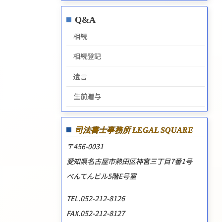
Q&A
相続
相続登記
遺言
生前贈与
司法書士事務所
LEGAL SQUARE
〒456-0031
愛知県名古屋市熱田区神宮三丁目7番1号
べんてんビル5階E号室
TEL.052-212-8126
FAX.052-212-8127