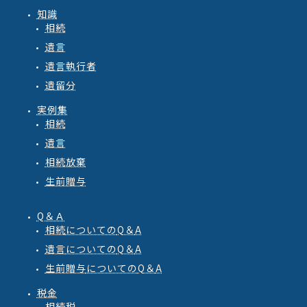
知識
相続
遺言
遺言執行者
遺留分
実例集
相続
遺言
相続放棄
生前贈与
Q＆Ａ
相続
についての
Q
＆
A
遺言
についての
Q
＆
A
生前贈与
についての
Q
＆
A
税金
相続税