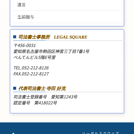
遺言
生前贈与
司法書士事務所
LEGAL SQUARE
〒456-0031
愛知県名古屋市熱田区神宮三丁目7番1号
べんてんビル5階E号室
TEL.052-212-8126
FAX.052-212-8127
代表司法書士 寺田 好克
司法書士登録番号 愛知第1243号
認定番号 第418022号