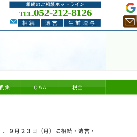
相続のご相談ホットライン
052-212-8126
TEL.
相続
遺言
生前贈与
例集
Q
＆
A
税金
についての
についての
の
＆
）、９月２３日（月）に相続・遺言・