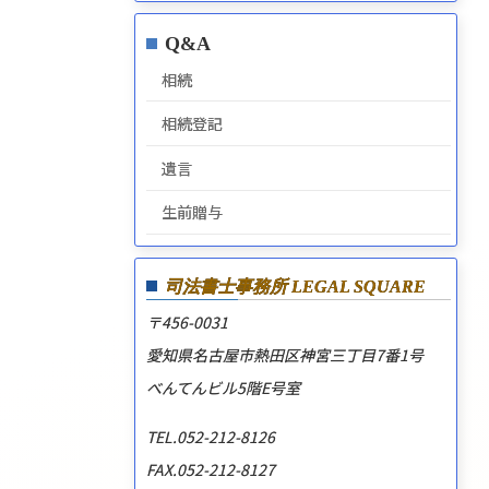
Q&A
相続
相続登記
遺言
生前贈与
司法書士事務所
LEGAL SQUARE
〒456-0031
愛知県名古屋市熱田区神宮三丁目7番1号
べんてんビル5階E号室
TEL.052-212-8126
FAX.052-212-8127