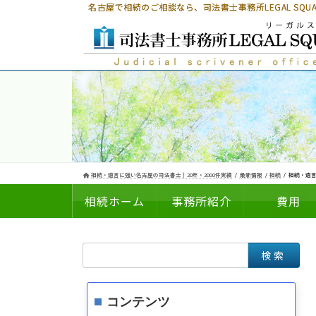
コ
ナ
名古屋で相続のご相談なら、
司法書士事務所LEGAL SQ
ン
ビ
テ
ゲ
ン
ー
ツ
シ
へ
ョ
ス
ン
キ
に
ッ
移
プ
動
相続・遺言に強い名古屋の司法書士｜20年・2000件実績
最新情報
相続
相続・遺
相続ホーム
事務所紹介
費用
検
についての
の
索:
コンテンツ