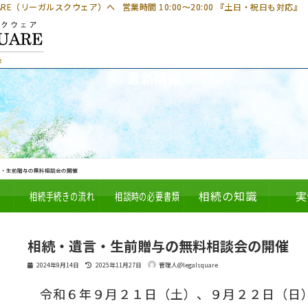
UARE（リーガルスクウェア）へ
営業時間 10:00～20:00 『土日・祝日も対応』
最新情報
言・生前贈与の無料相談会の開催
相続手続きの流れ
相談時の必要書類
相続の知識
実
相続・遺言・生前贈与の無料相談会の開催
最
2024年9月14日
2025年11月27日
管理人@legalsquare
終
更
令和６年９月２１日（土）、９月２２日（日
新
日
時