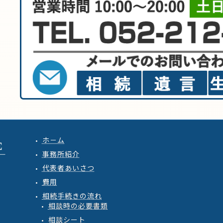
ホ－ム
事務所紹介
代表者あいさつ
費用
相続手続きの流れ
相談時の必要書類
相談シート