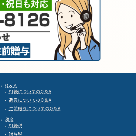
Q＆Ａ
相続
についての
Q
＆
A
遺言
についての
Q
＆
A
生前贈与
についての
Q
＆
A
税金
相続税
贈与税