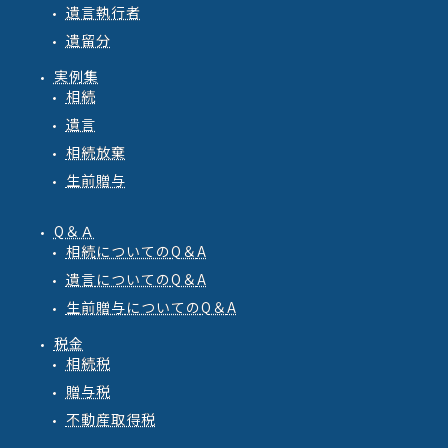
遺言執行者
遺留分
実例集
相続
遺言
相続放棄
生前贈与
Q＆Ａ
相続
についての
Q
＆
A
遺言
についての
Q
＆
A
生前贈与
についての
Q
＆
A
税金
相続税
贈与税
不動産取得税