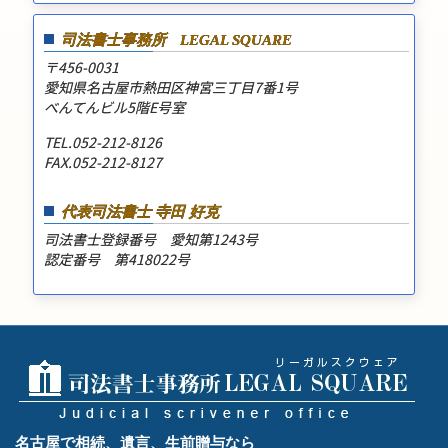
司法書士事務所
LEGAL SQUARE
〒456-0031
愛知県名古屋市熱田区神宮三丁目7番1号
べんてんビル5階E号室
TEL.052-212-8126
FAX.052-212-8127
代表司法書士 寺田 好克
司法書士登録番号 愛知第1243号
認定番号 第418022号
名古屋で相続、遺言、生前贈与なら