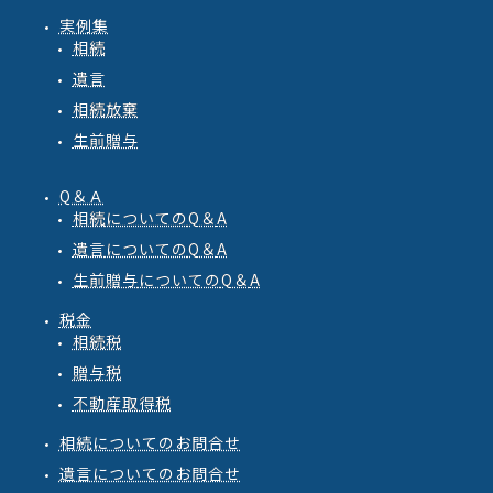
実例集
相続
遺言
相続放棄
生前贈与
Q＆Ａ
相続
についての
Q
＆
A
遺言
についての
Q
＆
A
生前贈与
についての
Q
＆
A
税金
相続税
贈与税
不動産取得税
相続についてのお問合せ
遺言についてのお問合せ