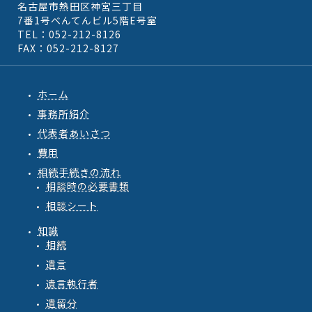
名古屋市熱田区神宮三丁目
7番1号べんてんビル5階E号室
TEL：052-212-8126
FAX：052-212-8127
ホ－ム
事務所紹介
代表者あいさつ
費用
相続手続きの流れ
相談時の必要書類
相談シート
知識
相続
遺言
遺言執行者
遺留分