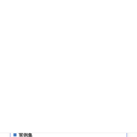
相続の知識
相続・遺言・生前贈与の実例
税金
相続についてのお問い合わせ
遺言についてのお問い合わせ
生前贈与についてのお問合せ
お問い合わせ
サイトマップ
プライバシーポリシー
最新情報
実例集