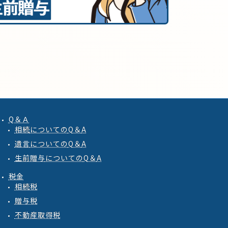
Q＆Ａ
相続
についての
Q
＆
A
遺言
についての
Q
＆
A
生前贈与
についての
Q
＆
A
税金
相続税
贈与税
不動産取得税