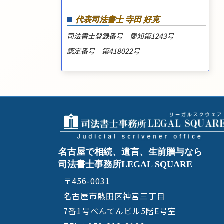
代表司法書士 寺田 好克
司法書士登録番号 愛知第1243号
認定番号 第418022号
名古屋で相続、遺言、生前贈与なら
司法書士事務所LEGAL SQUARE
〒456-0031
名古屋市熱田区神宮三丁目
7番1号べんてんビル5階E号室