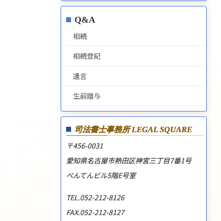
Q&A
相続
相続登記
遺言
生前贈与
司法書士事務所
LEGAL SQUARE
〒456-0031
愛知県名古屋市熱田区神宮三丁目7番1号
べんてんビル5階E号室
TEL.052-212-8126
FAX.052-212-8127