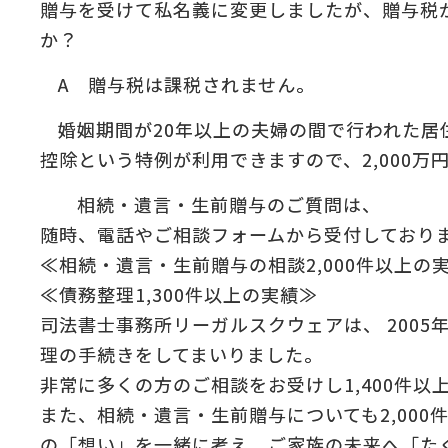
贈与を受けて私名義に変更しましたが、贈与税
:
か？
の
＆
A 贈与税は課税されません。
婚姻期間が20年以上の夫婦の間で行われた居
控除という特例が利用できますので、2,000
相続・遺言・生前贈与のご質問は、
随時、電話やご相談フォームから受付しており
≪相続・遺言・生前贈与の相談2,000件以上の
≪債務整理1,300件以上の実績≫
司法書士事務所リーガルスクウェアは、 2005
理の手続きをしてまいりました。
非常に多くの方のご相談をお受けし1,400件以
また、相続・遺言・生前贈与についても2,00
の「想い」を一緒に考え、ご家族の未来へ「た