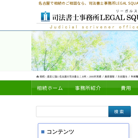
コ
ナ
名古屋で相続のご相談なら、
司法書士事務所LEGAL SQ
ン
ビ
テ
ゲ
ン
ー
ツ
シ
へ
ョ
ス
ン
キ
に
ッ
移
プ
動
相続・遺言に強い名古屋の司法書士｜20年・2000件実績
最新情報
生前贈与
生前贈
相続ホーム
事務所紹介
費用
検
についての
の
索:
コンテンツ