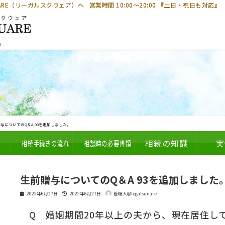
UARE（リーガルスクウェア）へ
営業時間 10:00～20:00 『土日・祝日も対応』
最新情報
与についてのQ＆A 93を追加しました。
相続手続きの流れ
相談時の必要書類
相続の知識
実
生前贈与についてのQ＆A 93を追加しました
最
2025年6月27日
2025年6月27日
管理人@legalsquare
終
更
Q 婚姻期間20年以上の夫から、現在居住して
新
日
時