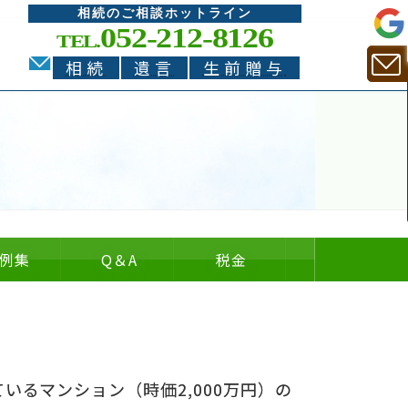
相続のご相談ホットライン
052-212-8126
TEL.
相続
遺言
生前贈与
例集
Q
＆
A
税金
。
についての
についての
の
＆
いるマンション（時価2,000万円）の