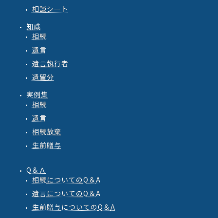
相談シート
知識
相続
遺言
遺言執行者
遺留分
実例集
相続
遺言
相続放棄
生前贈与
Q＆Ａ
相続
についての
Q
＆
A
遺言
についての
Q
＆
A
生前贈与
についての
Q
＆
A