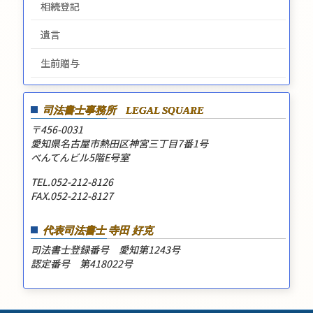
相続登記
遺言
生前贈与
司法書士事務所
LEGAL SQUARE
〒456-0031
愛知県名古屋市熱田区神宮三丁目7番1号
べんてんビル5階E号室
TEL.052-212-8126
FAX.052-212-8127
代表司法書士 寺田 好克
司法書士登録番号 愛知第1243号
認定番号 第418022号