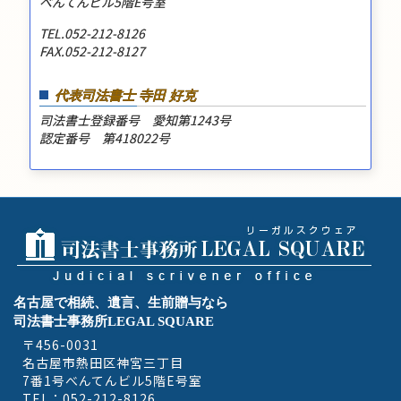
べんてんビル5階E号室
TEL.052-212-8126
FAX.052-212-8127
代表司法書士 寺田 好克
司法書士登録番号 愛知第1243号
認定番号 第418022号
名古屋で相続、遺言、生前贈与なら
司法書士事務所LEGAL SQUARE
〒456-0031
名古屋市熱田区神宮三丁目
7番1号べんてんビル5階E号室
TEL：052-212-8126