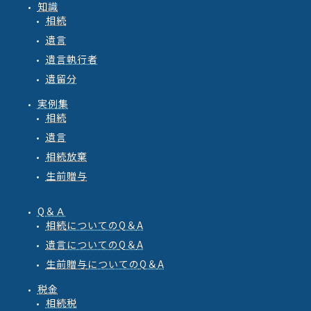
知識
相続
遺言
遺言執行者
遺留分
実例集
相続
遺言
相続放棄
生前贈与
Q＆Ａ
相続
についての
Q
＆
A
遺言
についての
Q
＆
A
生前贈与
についての
Q
＆
A
税金
相続税