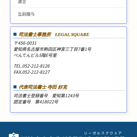
遺言
生前贈与
司法書士事務所
LEGAL SQUARE
〒456-0031
愛知県名古屋市熱田区神宮三丁目7番1号
べんてんビル5階E号室
TEL.052-212-8126
FAX.052-212-8127
代表司法書士 寺田 好克
司法書士登録番号 愛知第1243号
認定番号 第418022号