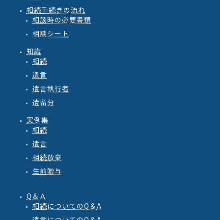
相続手続きの流れ
相談時の必要書類
相談シート
知識
相続
遺言
遺言執行者
遺留分
実例集
相続
遺言
相続放棄
生前贈与
Q＆Ａ
相続
についての
Q
＆
A
遺言
についての
Q
＆
A