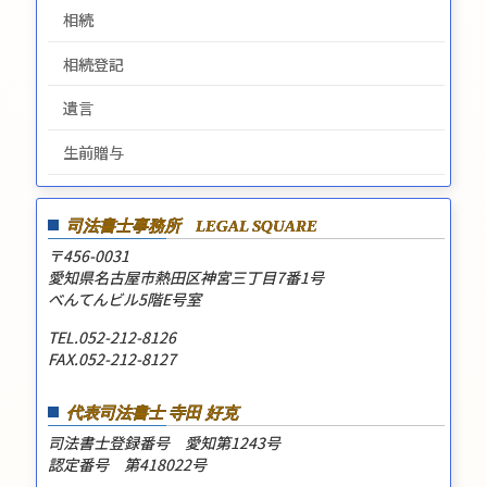
相続
相続登記
遺言
生前贈与
司法書士事務所
LEGAL SQUARE
〒456-0031
愛知県名古屋市熱田区神宮三丁目7番1号
べんてんビル5階E号室
TEL.052-212-8126
FAX.052-212-8127
代表司法書士 寺田 好克
司法書士登録番号 愛知第1243号
認定番号 第418022号