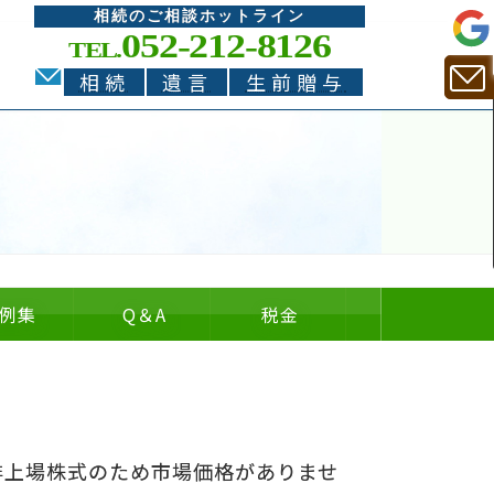
相続のご相談ホットライン
052-212-8126
TEL.
相続
遺言
生前贈与
例集
Q
＆
A
税金
。
についての
についての
の
＆
非上場株式のため市場価格がありませ