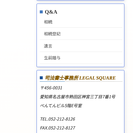
Q&A
相続
相続登記
遺言
生前贈与
司法書士事務所
LEGAL SQUARE
〒456-0031
愛知県名古屋市熱田区神宮三丁目7番1号
べんてんビル5階E号室
TEL.052-212-8126
FAX.052-212-8127