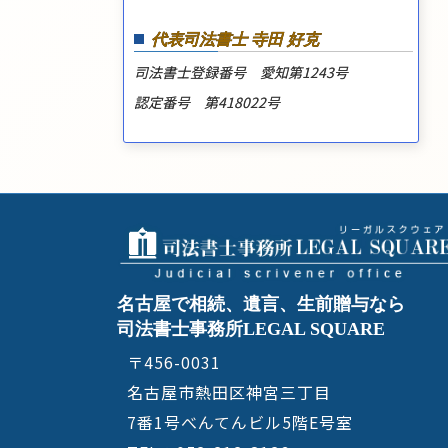
代表司法書士 寺田 好克
司法書士登録番号 愛知第1243号
認定番号 第418022号
名古屋で相続、遺言、生前贈与なら
司法書士事務所LEGAL SQUARE
〒456-0031
名古屋市熱田区神宮三丁目
7番1号べんてんビル5階E号室