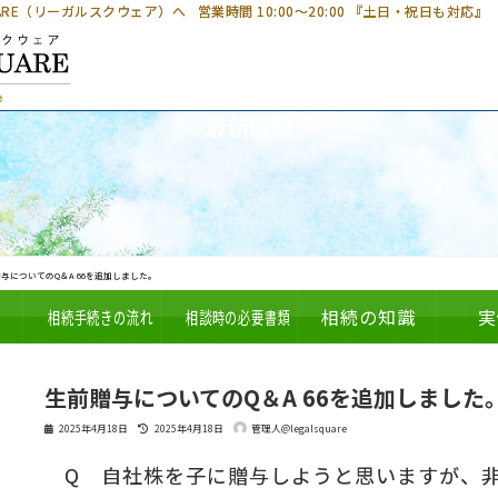
UARE（リーガルスクウェア）へ
営業時間 10:00～20:00 『土日・祝日も対応』
最新情報
与についてのQ＆A 66を追加しました。
相続手続きの流れ
相談時の必要書類
相続の知識
実
生前贈与についてのQ＆A 66を追加しました
最
2025年4月18日
2025年4月18日
管理人@legalsquare
終
更
Q 自社株を子に贈与しようと思いますが、
新
日
時