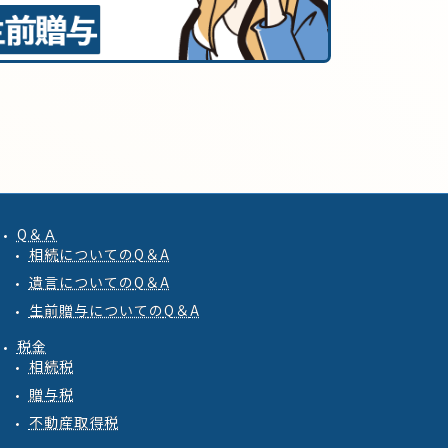
Q＆Ａ
相続
についての
Q
＆
A
遺言
についての
Q
＆
A
生前贈与
についての
Q
＆
A
税金
相続税
贈与税
不動産取得税