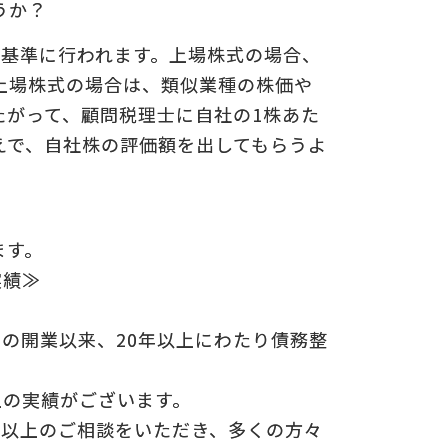
うか？
を基準に行われます。上場株式の場合、
についての
の
上場株式の場合は、類似業種の株価や
たがって、顧問税理士に自社の1株あた
えで、自社株の評価額を出してもらうよ
ます。
実績≫
年の開業以来、20年以上にわたり債務整
上の実績がございます。
0件以上のご相談をいただき、多くの方々