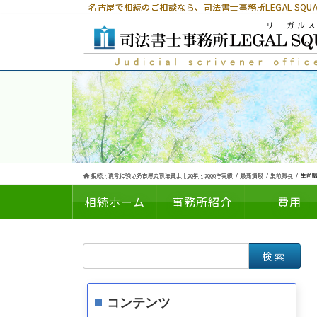
コ
ナ
名古屋で相続のご相談なら、
司法書士事務所LEGAL SQ
ン
ビ
テ
ゲ
ン
ー
ツ
シ
へ
ョ
ス
ン
キ
に
ッ
移
プ
動
相続・遺言に強い名古屋の司法書士｜20年・2000件実績
最新情報
生前贈与
生前贈
相続ホーム
事務所紹介
費用
検
についての
の
索:
コンテンツ