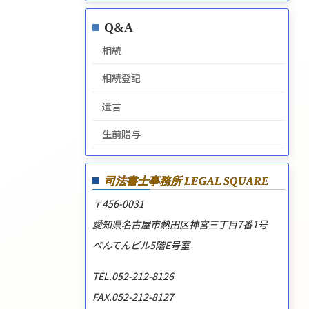
Q&A
相続
相続登記
遺言
生前贈与
司法書士事務所
LEGAL SQUARE
〒456-0031
愛知県名古屋市熱田区神宮三丁目7番1号
べんてんビル5階E号室
TEL.052-212-8126
FAX.052-212-8127