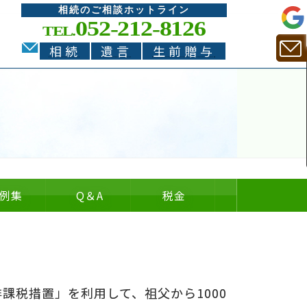
相続のご相談ホットライン
052-212-8126
TEL.
相続
遺言
生前贈与
例集
Q
＆
A
税金
。
についての
についての
の
＆
課税措置」を利用して、祖父から1000