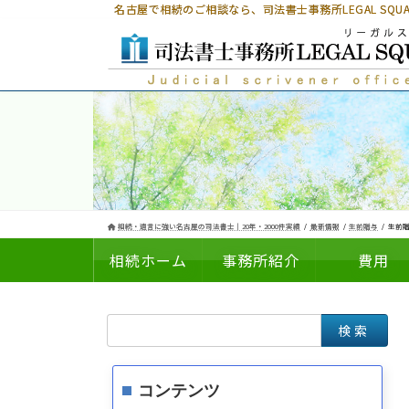
コ
ナ
名古屋で相続のご相談なら、
司法書士事務所LEGAL SQ
ン
ビ
テ
ゲ
ン
ー
ツ
シ
へ
ョ
ス
ン
キ
に
ッ
移
プ
動
相続・遺言に強い名古屋の司法書士｜20年・2000件実績
最新情報
生前贈与
生前贈
相続ホーム
事務所紹介
費用
検
についての
の
索:
コンテンツ