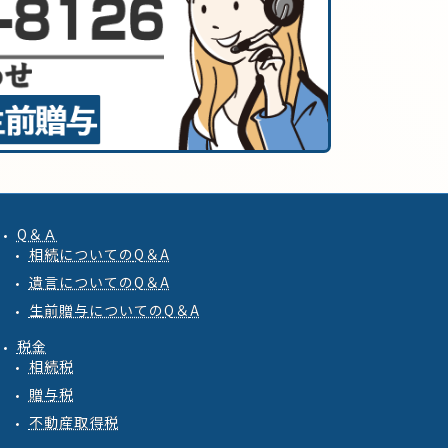
Q＆Ａ
相続
についての
Q
＆
A
遺言
についての
Q
＆
A
生前贈与
についての
Q
＆
A
税金
相続税
贈与税
不動産取得税