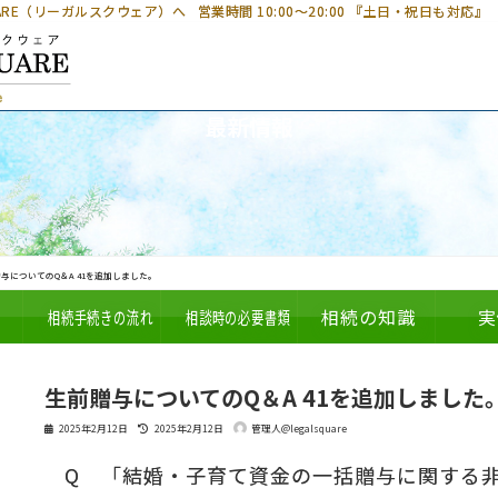
UARE（リーガルスクウェア）へ
営業時間 10:00～20:00 『土日・祝日も対応』
最新情報
与についてのQ＆A 41を追加しました。
相続手続きの流れ
相談時の必要書類
相続の知識
実
生前贈与についてのQ＆A 41を追加しました
最
2025年2月12日
2025年2月12日
管理人@legalsquare
終
更
Q 「結婚・子育て資金の一括贈与に関する非
新
日
時