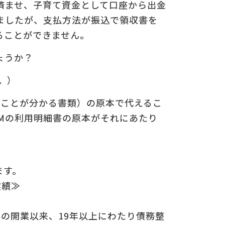
済ませ、子育て資金として口座から出金
ましたが、支払方法が振込で領収書を
ることができません。
についての
の
ょうか？
。）
たことが分かる書類）の原本で代えるこ
TMの利用明細書の原本がそれにあたり
ます。
実績≫
年の開業以来、19年以上にわたり債務整