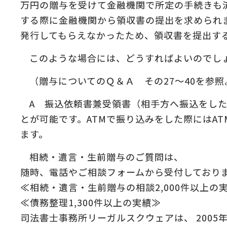
万円の贈与を受けて金融機関で所定の手続きも
:
する際に金融機関から領収書の提出を求められ
発行してもらえなかったため、領収書を提出す
の
＆
このような場合には、どうすればよいのでし
（贈与についてのＱ＆Ａ その27～40を参照
A 振込依頼書兼受領書（相手方へ振込をし
とが可能です。ATMで振り込みをした際にはA
ます。
相続・遺言・生前贈与のご質問は、
随時、電話やご相談フォームから受付しており
≪相続・遺言・生前贈与の相談2,000件以上の
≪債務整理1,300件以上の実績≫
司法書士事務所リーガルスクウェアは、 2005