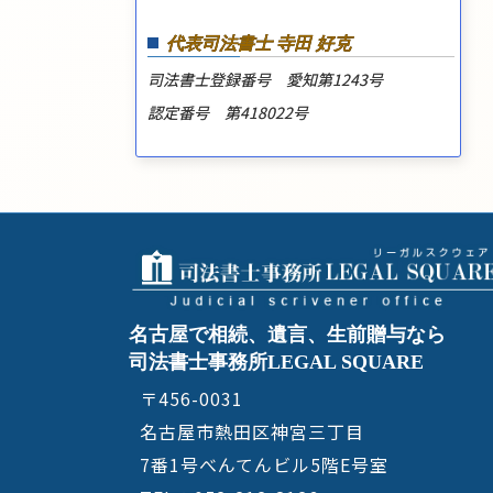
代表司法書士 寺田 好克
司法書士登録番号 愛知第1243号
認定番号 第418022号
名古屋で相続、遺言、生前贈与なら
司法書士事務所LEGAL SQUARE
〒456-0031
名古屋市熱田区神宮三丁目
7番1号べんてんビル5階E号室