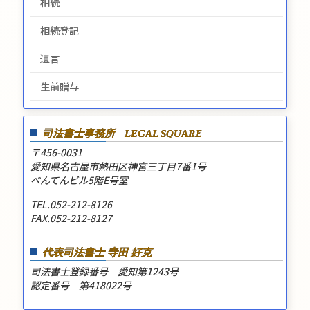
相続
相続登記
遺言
生前贈与
司法書士事務所
LEGAL SQUARE
〒456-0031
愛知県名古屋市熱田区神宮三丁目7番1号
べんてんビル5階E号室
TEL.052-212-8126
FAX.052-212-8127
代表司法書士 寺田 好克
司法書士登録番号 愛知第1243号
認定番号 第418022号