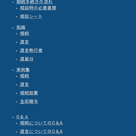
相続手続きの流れ
相談時の必要書類
相談シート
知識
相続
遺言
遺言執行者
遺留分
実例集
相続
遺言
相続放棄
生前贈与
Q＆Ａ
相続
についての
Q
＆
A
遺言
についての
Q
＆
A