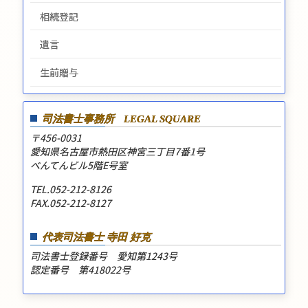
相続登記
遺言
生前贈与
司法書士事務所
LEGAL SQUARE
〒456-0031
愛知県名古屋市熱田区神宮三丁目7番1号
べんてんビル5階E号室
TEL.052-212-8126
FAX.052-212-8127
代表司法書士 寺田 好克
司法書士登録番号 愛知第1243号
認定番号 第418022号