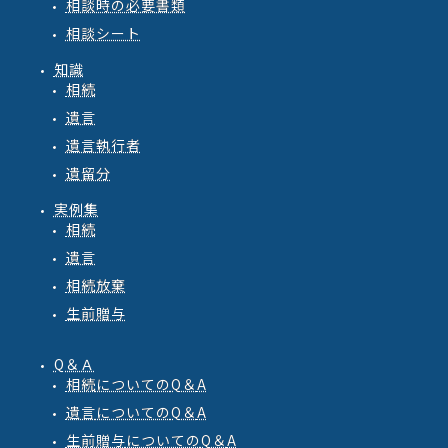
相談時の必要書類
相談シート
知識
相続
遺言
遺言執行者
遺留分
実例集
相続
遺言
相続放棄
生前贈与
Q＆Ａ
相続
についての
Q
＆
A
遺言
についての
Q
＆
A
生前贈与
についての
Q
＆
A